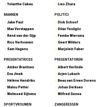
Yolanthe Cabau
Lies Zhara
MANNEN
POLITICI
Jake Paul
Dick Schoof
Max Verstappen
Dilan Yesilgöz
René van der Gijp
Femke Wiersma
Rico Verhoeven
Geert Wilders
Sam Hagens
Marjolein Faber
PRESENTATRICES
PRESENTATOREN
Amber Brantsen
Albert Verlinde
Eva Jinek
Arjen Lubach
Hélène Hendriks
Beau van Erven Dorens
Malou Petter
Johan Derksen
Welmoed Sijtsma
Wilfred Genee
SPORTVROUWEN
ZANGERESSEN