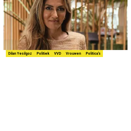
Dilan Yesilgoz
Politiek
VVD
Vrouwen
Politica's