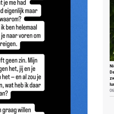
N
Da
zw
lu
06