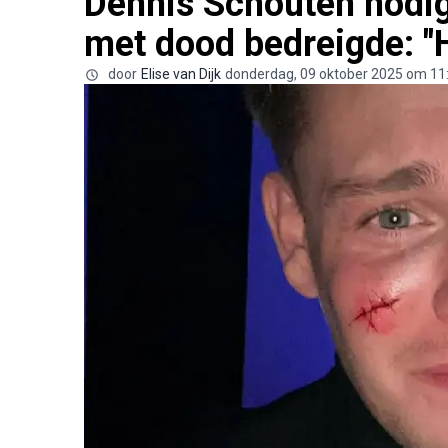
Dennis Schouten nodig
met dood bedreigde: "H
door
Elise van Dijk
donderdag, 09 oktober 2025 om 11