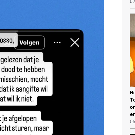
07
N
To
on
en
06