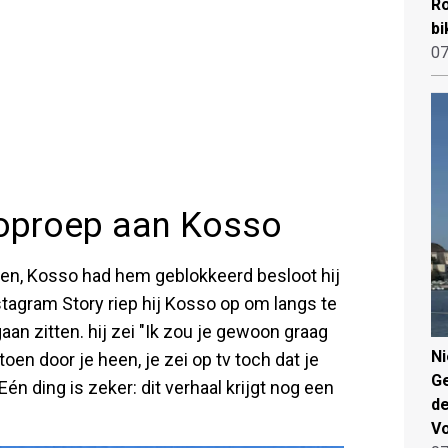
Ro
bi
07
 oproep aan Kosso
en, Kosso had hem geblokkeerd besloot hij
stagram Story riep hij Kosso op om langs te
an zitten. hij zei "Ik zou je gewoon graag
N
oen door je heen, je zei op tv toch dat je
Ge
n ding is zeker: dit verhaal krijgt nog een
de
V