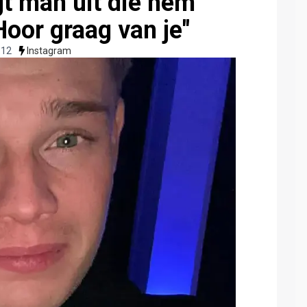
t man uit die hem
oor graag van je"
:12
Instagram