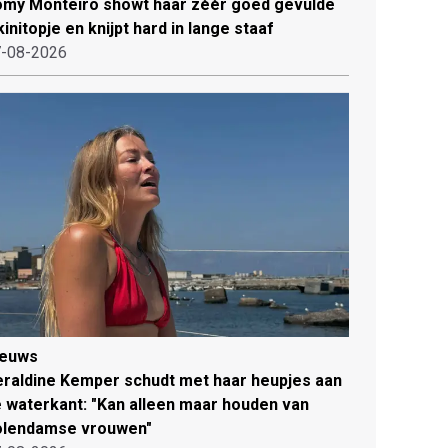
my Monteiro showt haar zéér goed gevulde
kinitopje en knijpt hard in lange staaf
-08-2026
ieuws
raldine Kemper schudt met haar heupjes aan
 waterkant: "Kan alleen maar houden van
olendamse vrouwen"