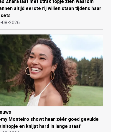
es Zhara laat met strak topje zien waarom
nnen altijd eerste rij willen staan tijdens haar
-sets
-08-2026
ieuws
my Monteiro showt haar zéér goed gevulde
kinitopje en knijpt hard in lange staaf