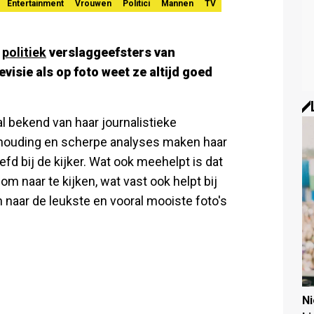
Entertainment
Vrouwen
Politici
Mannen
TV
e
politiek
verslaggeefsters van
visie als op foto weet ze altijd goed
al bekend van haar journalistieke
e houding en scherpe analyses maken haar
efd bij de kijker. Wat ook meehelpt is dat
 om naar te kijken, wat vast ook helpt bij
n naar de leukste en vooral mooiste foto's
N