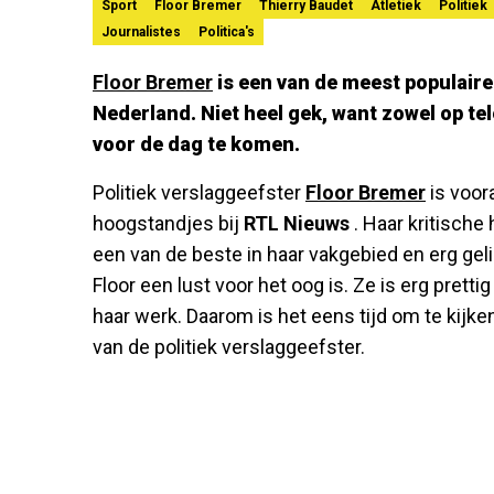
Sport
Floor Bremer
Thierry Baudet
Atletiek
Politiek
Journalistes
Politica's
Floor Bremer
is een van de meest populair
Nederland. Niet heel gek, want zowel op tele
voor de dag te komen.
Politiek verslaggeefster
Floor Bremer
is voor
hoogstandjes bij
RTL Nieuws
. Haar kritisch
een van de beste in haar vakgebied en erg geli
Floor een lust voor het oog is. Ze is erg prettig
haar werk. Daarom is het eens tijd om te kijke
van de politiek verslaggeefster.