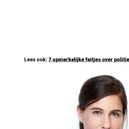
Lees ook:
7 opmerkelijke feitjes over polit