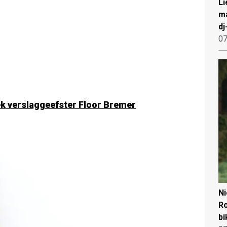
Li
ma
dj
07
iek verslaggeefster Floor Bremer
N
Ro
bi