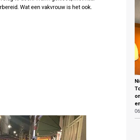
orbereid. Wat een vakvrouw is het ook.
N
To
on
en
06