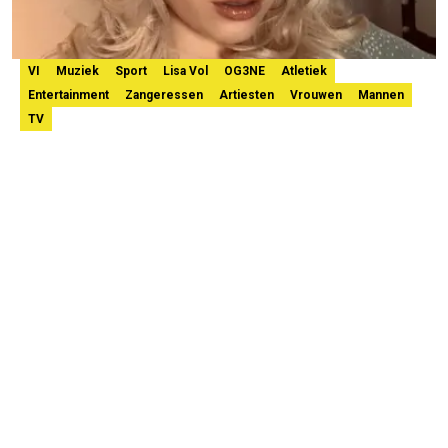
VI
Muziek
Sport
Lisa Vol
OG3NE
Atletiek
Entertainment
Zangeressen
Artiesten
Vrouwen
Mannen
TV