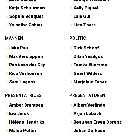
Katja Schuurman
Kelly Piquet
Sophie Bouquet
Lale Gül
Yolanthe Cabau
Lies Zhara
MANNEN
POLITICI
Jake Paul
Dick Schoof
Max Verstappen
Dilan Yesilgöz
René van der Gijp
Femke Wiersma
Rico Verhoeven
Geert Wilders
Sam Hagens
Marjolein Faber
PRESENTATRICES
PRESENTATOREN
Amber Brantsen
Albert Verlinde
Eva Jinek
Arjen Lubach
Hélène Hendriks
Beau van Erven Dorens
Malou Petter
Johan Derksen