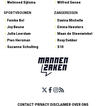
Welmoed Sijtsma
Wilfred Genee
SPORTVROUWEN
ZANGERESSEN
Femke Bol
Davina Michelle
Joy Beune
Emma Heesters
Jutta Leerdam
Maan de Steenwinkel
Pien Hersman
Roxy Dekker
Suzanne Schulting
S10
CONTACT
•
PRIVACY
•
DISCLAIMER
•
OVER ONS