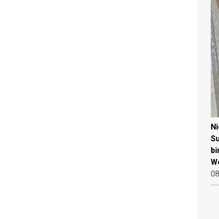
N
Su
bi
W
08