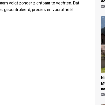
d
aam volgt zonder zichtbaar te vechten. Dat
08
r: gecontroleerd, precies en vooral héél
N
My
na
08