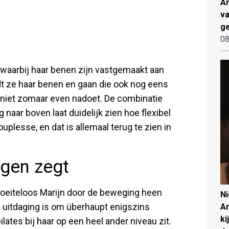
An
va
ge
08
ng waarbij haar benen zijn vastgemaakt aan
idt ze haar benen en gaan die ook nog eens
je niet zomaar even nadoet. De combinatie
naar boven laat duidelijk zien hoe flexibel
ouplesse, en dat is allemaal terug te zien in
tegen zegt
 moeiteloos Marijn door de beweging heen
N
en uitdaging is om überhaupt enigszins
An
ki
pilates bij haar op een heel ander niveau zit.