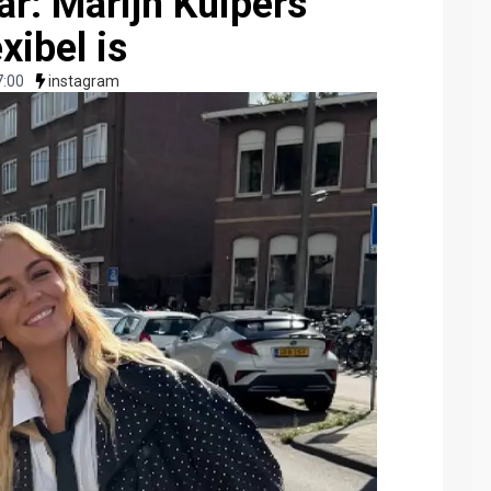
r: Marijn Kuipers
xibel is
7:00
instagram