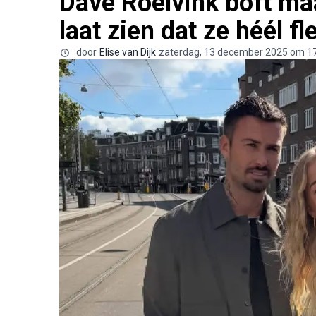
Dave Roelvink boft maa
laat zien dat ze héél fle
door
Elise van Dijk
zaterdag, 13 december 2025 om 1