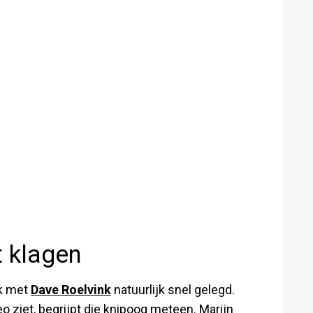
t klagen
nk met
Dave Roelvink
natuurlijk snel gelegd.
deo ziet, begrijpt die knipoog meteen. Marijn