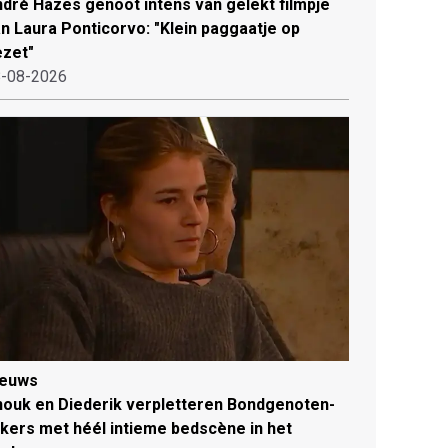
dré Hazes genoot intens van gelekt filmpje
n Laura Ponticorvo: "Klein paggaatje op
zet"
-08-2026
ieuws
ouk en Diederik verpletteren Bondgenoten-
jkers met héél intieme bedscène in het