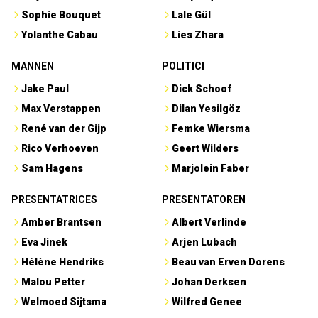
Sophie Bouquet
Lale Gül
Yolanthe Cabau
Lies Zhara
MANNEN
POLITICI
Jake Paul
Dick Schoof
Max Verstappen
Dilan Yesilgöz
René van der Gijp
Femke Wiersma
Rico Verhoeven
Geert Wilders
Sam Hagens
Marjolein Faber
PRESENTATRICES
PRESENTATOREN
Amber Brantsen
Albert Verlinde
Eva Jinek
Arjen Lubach
Hélène Hendriks
Beau van Erven Dorens
Malou Petter
Johan Derksen
Welmoed Sijtsma
Wilfred Genee