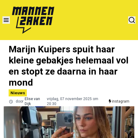
Marijn Kuipers spuit haar
kleine gebakjes helemaal vol
en stopt ze daarna in haar
mond
Nieuws
Elise van
vrijdag, 07 november 2025 om
door
instagram
Dijk
20:30