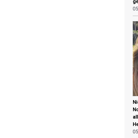
ge
05
N
No
al
He
05