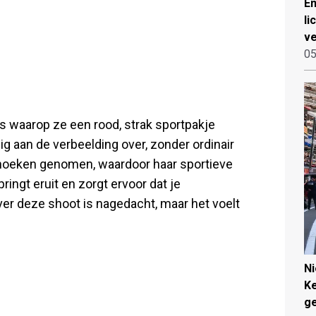
Em
li
ve
05
s waarop ze een rood, strak sportpakje
nig aan de verbeelding over, zonder ordinair
e hoeken genomen, waardoor haar sportieve
ingt eruit en zorgt ervoor dat je
 over deze shoot is nagedacht, maar het voelt
N
Ke
g