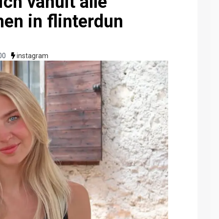
ch vanuit alle
en in flinterdun
00
instagram