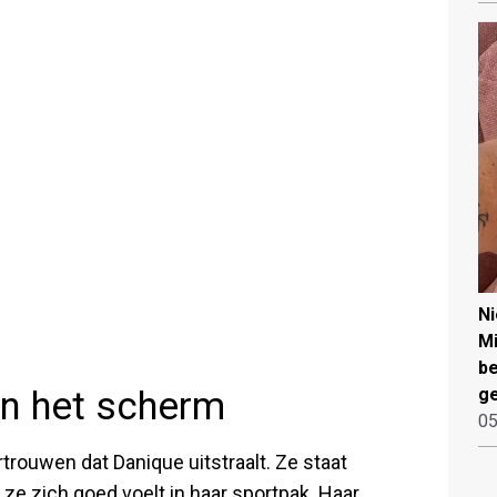
N
Mi
be
an het scherm
ge
05
rtrouwen dat Danique uitstraalt. Ze staat
t ze zich goed voelt in haar sportpak. Haar