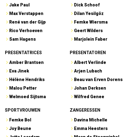
Jake Paul
Dick Schoof
Max Verstappen
Dilan Yesilgöz
René van der Gijp
Femke Wiersma
Rico Verhoeven
Geert Wilders
Sam Hagens
Marjolein Faber
PRESENTATRICES
PRESENTATOREN
Amber Brantsen
Albert Verlinde
Eva Jinek
Arjen Lubach
Hélène Hendriks
Beau van Erven Dorens
Malou Petter
Johan Derksen
Welmoed Sijtsma
Wilfred Genee
SPORTVROUWEN
ZANGERESSEN
Femke Bol
Davina Michelle
Joy Beune
Emma Heesters