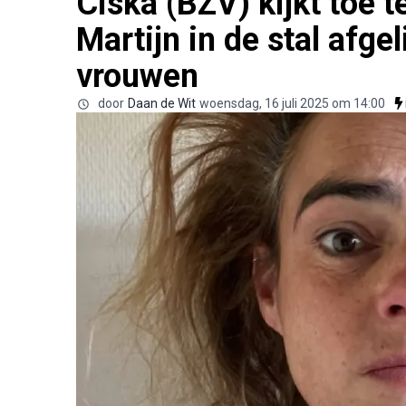
Ciska (BZV) kijkt toe te
Martijn in de stal afge
vrouwen
door
Daan de Wit
woensdag, 16 juli 2025 om 14:00