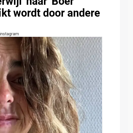
rwijl 'haar' Boer
likt wordt door andere
instagram