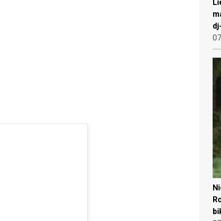
Li
ma
dj
07
N
Ro
bi