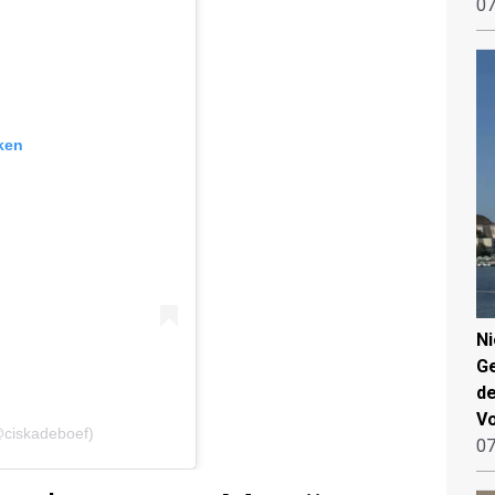
07
ken
N
Ge
de
V
@ciskadeboef)
07