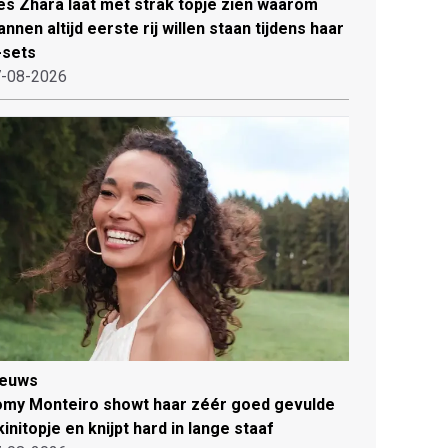
es Zhara laat met strak topje zien waarom
nnen altijd eerste rij willen staan tijdens haar
-sets
-08-2026
ieuws
my Monteiro showt haar zéér goed gevulde
kinitopje en knijpt hard in lange staaf