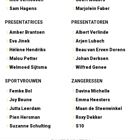
Sam Hagens
Marjolein Faber
PRESENTATRICES
PRESENTATOREN
Amber Brantsen
Albert Verlinde
Eva Jinek
Arjen Lubach
Hélène Hendriks
Beau van Erven Dorens
Malou Petter
Johan Derksen
Welmoed Sijtsma
Wilfred Genee
SPORTVROUWEN
ZANGERESSEN
Femke Bol
Davina Michelle
Joy Beune
Emma Heesters
Jutta Leerdam
Maan de Steenwinkel
Pien Hersman
Roxy Dekker
Suzanne Schulting
S10