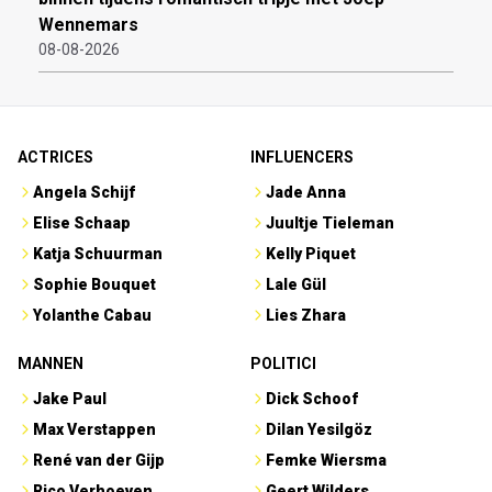
Wennemars
08-08-2026
ACTRICES
INFLUENCERS
Angela Schijf
Jade Anna
Elise Schaap
Juultje Tieleman
Katja Schuurman
Kelly Piquet
Sophie Bouquet
Lale Gül
Yolanthe Cabau
Lies Zhara
MANNEN
POLITICI
Jake Paul
Dick Schoof
Max Verstappen
Dilan Yesilgöz
René van der Gijp
Femke Wiersma
Rico Verhoeven
Geert Wilders