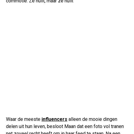
commotie. Ze huilt, maar ze huilt
Waar de meeste
influencers
alleen de mooie dingen
delen uit hun leven, besloot Maan dat een foto vol tranen
net zoveel recht heeft om in haar feed te staan. Na een