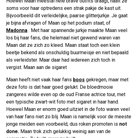
Hoewel Maan meestal hele brave outfits draagt, haalt ze
soms voor haar optredens een strak pakje de kast uit.
Bijvoorbeeld dit verleidelijke, paarse glitterjurkje. Je gaat
je bijna afvragen of Maan op het podium staat, of
Madonna
. Met haar spannende jurkje maakte Maan veel
los bij haar fans, die helemaal niet gewend waren van
Maan dat ze zich zo kleed. Maan staat toch een klein
beetje bekend als onschuldig buurmeisje en niet bepaald
als verleidster. Maar daar had iedereen zich toch in
vergist. Maan aan de sigaret
Maan heeft niet vaak haar fans
boos
gekregen, maar met
deze foto is dat haar goed gelukt. De bloedmooie
zangeres wilde even op de oud Franse actrice tour, met
een typische zwart-wit foto met sigaret in haar hand.
Hoewel Maan er enorm goed uitziet in de foto waren veel
van haar fans niet zo blij. Maan is namelijk voor de meeste
jonge meiden een voorbeeld, dus roken promoten is
not
done.
Maan trok zich gelukkig weinig aan van de