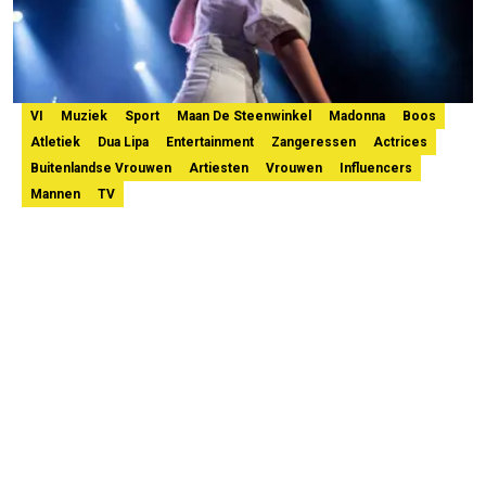
VI
Muziek
Sport
Maan De Steenwinkel
Madonna
Boos
Atletiek
Dua Lipa
Entertainment
Zangeressen
Actrices
Buitenlandse Vrouwen
Artiesten
Vrouwen
Influencers
Mannen
TV