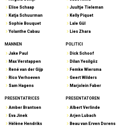
Elise Schaap
Juultje Tieleman
Katja Schuurman
Kelly Piquet
Sophie Bouquet
Lale Gül
Yolanthe Cabau
Lies Zhara
MANNEN
POLITICI
Jake Paul
Dick Schoof
Max Verstappen
Dilan Yesilgöz
René van der Gijp
Femke Wiersma
Rico Verhoeven
Geert Wilders
Sam Hagens
Marjolein Faber
PRESENTATRICES
PRESENTATOREN
Amber Brantsen
Albert Verlinde
Eva Jinek
Arjen Lubach
Hélène Hendriks
Beau van Erven Dorens