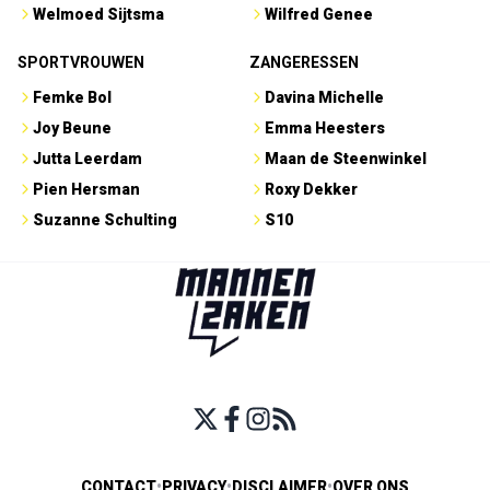
Welmoed Sijtsma
Wilfred Genee
SPORTVROUWEN
ZANGERESSEN
Femke Bol
Davina Michelle
Joy Beune
Emma Heesters
Jutta Leerdam
Maan de Steenwinkel
Pien Hersman
Roxy Dekker
Suzanne Schulting
S10
CONTACT
•
PRIVACY
•
DISCLAIMER
•
OVER ONS