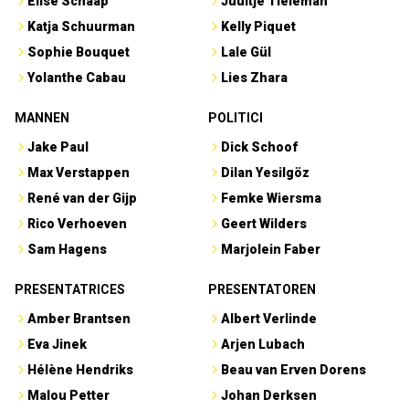
Elise Schaap
Juultje Tieleman
Katja Schuurman
Kelly Piquet
Sophie Bouquet
Lale Gül
Yolanthe Cabau
Lies Zhara
MANNEN
POLITICI
Jake Paul
Dick Schoof
Max Verstappen
Dilan Yesilgöz
René van der Gijp
Femke Wiersma
Rico Verhoeven
Geert Wilders
Sam Hagens
Marjolein Faber
PRESENTATRICES
PRESENTATOREN
Amber Brantsen
Albert Verlinde
Eva Jinek
Arjen Lubach
Hélène Hendriks
Beau van Erven Dorens
Malou Petter
Johan Derksen