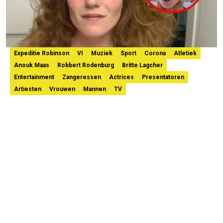
Expeditie Robinson
VI
Muziek
Sport
Corona
Atletiek
Anouk Maas
Robbert Rodenburg
Britte Lagcher
Entertainment
Zangeressen
Actrices
Presentatoren
Artiesten
Vrouwen
Mannen
TV