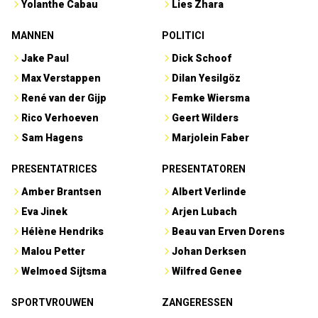
Yolanthe Cabau
Lies Zhara
MANNEN
POLITICI
Jake Paul
Dick Schoof
Max Verstappen
Dilan Yesilgöz
René van der Gijp
Femke Wiersma
Rico Verhoeven
Geert Wilders
Sam Hagens
Marjolein Faber
PRESENTATRICES
PRESENTATOREN
Amber Brantsen
Albert Verlinde
Eva Jinek
Arjen Lubach
Hélène Hendriks
Beau van Erven Dorens
Malou Petter
Johan Derksen
Welmoed Sijtsma
Wilfred Genee
SPORTVROUWEN
ZANGERESSEN