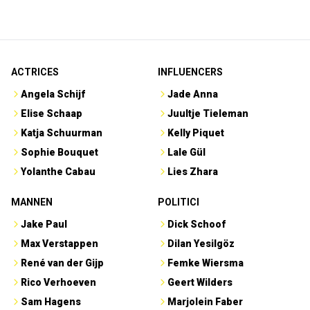
ACTRICES
INFLUENCERS
Angela Schijf
Jade Anna
Elise Schaap
Juultje Tieleman
Katja Schuurman
Kelly Piquet
Sophie Bouquet
Lale Gül
Yolanthe Cabau
Lies Zhara
MANNEN
POLITICI
Jake Paul
Dick Schoof
Max Verstappen
Dilan Yesilgöz
René van der Gijp
Femke Wiersma
Rico Verhoeven
Geert Wilders
Sam Hagens
Marjolein Faber