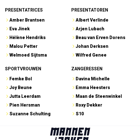
PRESENTATRICES
PRESENTATOREN
Amber Brantsen
Albert Verlinde
Eva Jinek
Arjen Lubach
Hélène Hendriks
Beau van Erven Dorens
Malou Petter
Johan Derksen
Welmoed Sijtsma
Wilfred Genee
SPORTVROUWEN
ZANGERESSEN
Femke Bol
Davina Michelle
Joy Beune
Emma Heesters
Jutta Leerdam
Maan de Steenwinkel
Pien Hersman
Roxy Dekker
Suzanne Schulting
S10