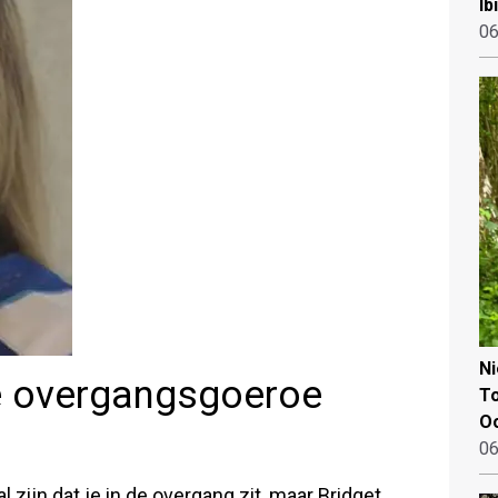
Ib
06
N
e overgangsgoeroe
To
Oo
06
zijn dat je in de overgang zit, maar Bridget