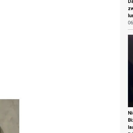
Da
zw
lu
06
N
Bi
la