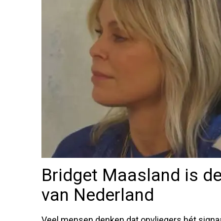
Bridget Maasland is d
van Nederland
Veel mensen denken dat opvliegers hét signaal 