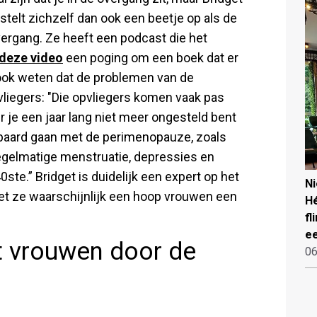
 stelt zichzelf dan ook een beetje op als de
ergang. Ze heeft een podcast die het
 deze video
een poging om een boek dat er
t ook weten dat de problemen van de
vliegers: "Die opvliegers komen vaak pas
 je een jaar lang niet meer ongesteld bent
gepaard gaan met de perimenopauze, zoals
nregelmatige menstruatie, depressies en
0ste.” Bridget is duidelijk een expert op het
N
et ze waarschijnlijk een hoop vrouwen een
Hé
fl
ee
t vrouwen door de
06