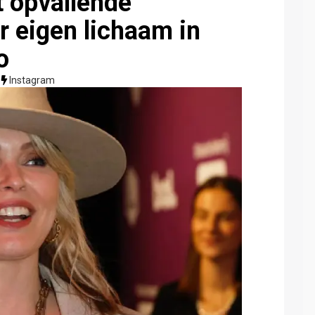
t opvallende
r eigen lichaam in
o
Instagram