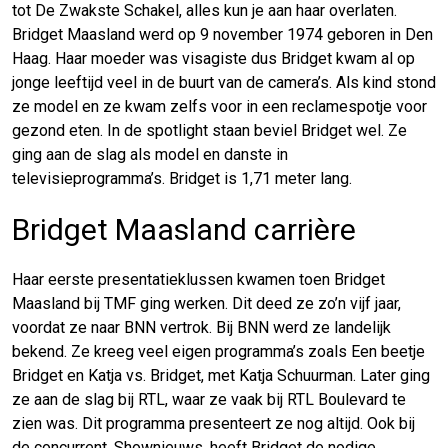
tot De Zwakste Schakel, alles kun je aan haar overlaten.
Bridget Maasland werd op 9 november 1974 geboren in Den
Haag. Haar moeder was visagiste dus Bridget kwam al op
jonge leeftijd veel in de buurt van de camera’s. Als kind stond
ze model en ze kwam zelfs voor in een reclamespotje voor
gezond eten. In de spotlight staan beviel Bridget wel. Ze
ging aan de slag als model en danste in
televisieprogramma’s. Bridget is 1,71 meter lang.
Bridget Maasland carrière
Haar eerste presentatieklussen kwamen toen Bridget
Maasland bij TMF ging werken. Dit deed ze zo’n vijf jaar,
voordat ze naar BNN vertrok. Bij BNN werd ze landelijk
bekend. Ze kreeg veel eigen programma’s zoals Een beetje
Bridget en Katja vs. Bridget, met Katja Schuurman. Later ging
ze aan de slag bij RTL, waar ze vaak bij RTL Boulevard te
zien was. Dit programma presenteert ze nog altijd. Ook bij
de concurrent, Shownieuws, heeft Bridget de nodige