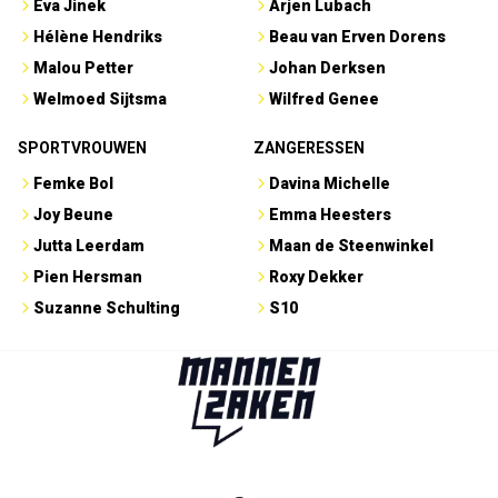
Eva Jinek
Arjen Lubach
Hélène Hendriks
Beau van Erven Dorens
Malou Petter
Johan Derksen
Welmoed Sijtsma
Wilfred Genee
SPORTVROUWEN
ZANGERESSEN
Femke Bol
Davina Michelle
Joy Beune
Emma Heesters
Jutta Leerdam
Maan de Steenwinkel
Pien Hersman
Roxy Dekker
Suzanne Schulting
S10