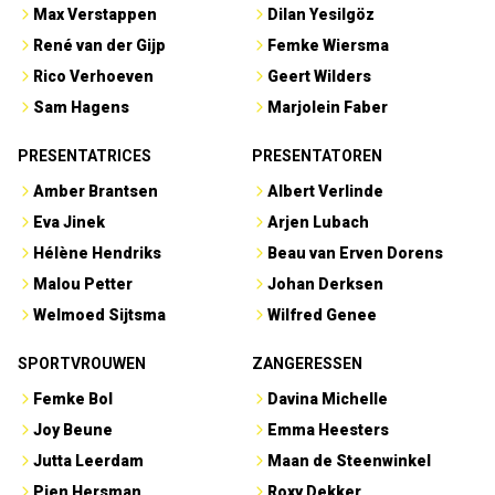
Max Verstappen
Dilan Yesilgöz
René van der Gijp
Femke Wiersma
Rico Verhoeven
Geert Wilders
Sam Hagens
Marjolein Faber
PRESENTATRICES
PRESENTATOREN
Amber Brantsen
Albert Verlinde
Eva Jinek
Arjen Lubach
Hélène Hendriks
Beau van Erven Dorens
Malou Petter
Johan Derksen
Welmoed Sijtsma
Wilfred Genee
SPORTVROUWEN
ZANGERESSEN
Femke Bol
Davina Michelle
Joy Beune
Emma Heesters
Jutta Leerdam
Maan de Steenwinkel
Pien Hersman
Roxy Dekker