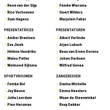
René van der Gijp
Femke Wiersma
Rico Verhoeven
Geert Wilders
Sam Hagens
Marjolein Faber
PRESENTATRICES
PRESENTATOREN
Amber Brantsen
Albert Verlinde
Eva Jinek
Arjen Lubach
Hélène Hendriks
Beau van Erven Dorens
Malou Petter
Johan Derksen
Welmoed Sijtsma
Wilfred Genee
SPORTVROUWEN
ZANGERESSEN
Femke Bol
Davina Michelle
Joy Beune
Emma Heesters
Jutta Leerdam
Maan de Steenwinkel
Pien Hersman
Roxy Dekker