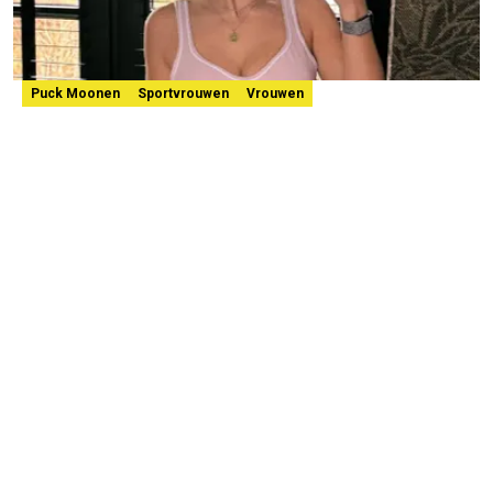
Puck Moonen
Sportvrouwen
Vrouwen