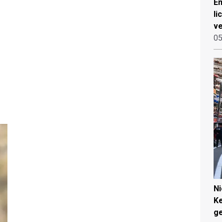
Em
li
ve
05
N
Ke
g