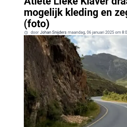
Atlete Lieke Klaver dra
mogelijk kleding en ze
(foto)
door
Johan Snijders
maandag, 06 januari 2025 om 8: