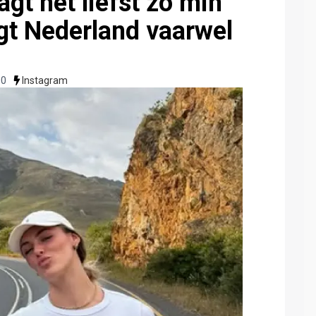
agt het liefst zo min
gt Nederland vaarwel
00
Instagram