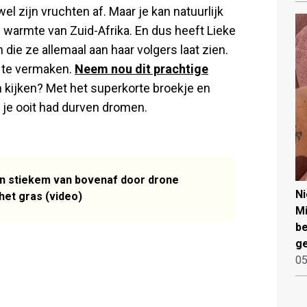
wel zijn vruchten af. Maar je kan natuurlijk
de warmte van Zuid-Afrika. En dus heeft Lieke
ie ze allemaal aan haar volgers laat zien.
k te vermaken.
Neem nou dit prachtige
n kijken? Met het superkorte broekje en
n je ooit had durven dromen.
van stiekem van bovenaf door drone
N
het gras (video)
Mi
be
ge
05