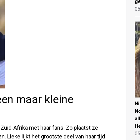
ge
05
een maar kleine
N
No
al
He
n Zuid-Afrika met haar fans. Zo plaatst ze
05
. Lieke lijkt het grootste deel van haar tijd