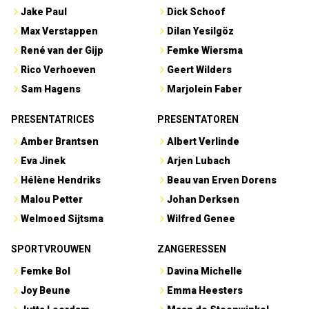
Jake Paul
Dick Schoof
Max Verstappen
Dilan Yesilgöz
René van der Gijp
Femke Wiersma
Rico Verhoeven
Geert Wilders
Sam Hagens
Marjolein Faber
PRESENTATRICES
PRESENTATOREN
Amber Brantsen
Albert Verlinde
Eva Jinek
Arjen Lubach
Hélène Hendriks
Beau van Erven Dorens
Malou Petter
Johan Derksen
Welmoed Sijtsma
Wilfred Genee
SPORTVROUWEN
ZANGERESSEN
Femke Bol
Davina Michelle
Joy Beune
Emma Heesters