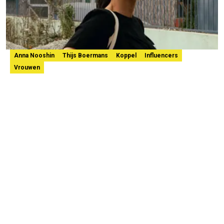
Anna Nooshin
Thijs Boermans
Koppel
Influencers
Vrouwen