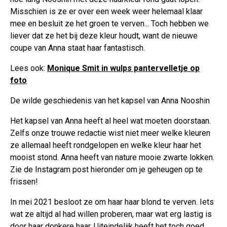
Misschien is ze er over een week weer helemaal klaar
mee en besluit ze het groen te verven... Toch hebben we
liever dat ze het bij deze kleur houdt, want de nieuwe
coupe van Anna staat haar fantastisch.
Lees ook:
Monique Smit in wulps pantervelletje op
foto
De wilde geschiedenis van het kapsel van Anna Nooshin
Het kapsel van Anna heeft al heel wat moeten doorstaan.
Zelfs onze trouwe redactie wist niet meer welke kleuren
ze allemaal heeft rondgelopen en welke kleur haar het
mooist stond. Anna heeft van nature mooie zwarte lokken.
Zie de Instagram post hieronder om je geheugen op te
frissen!
In mei 2021 besloot ze om haar haar blond te verven. Iets
wat ze altijd al had willen proberen, maar wat erg lastig is
door haar donkere haar. Uiteindelijk heeft het toch goed