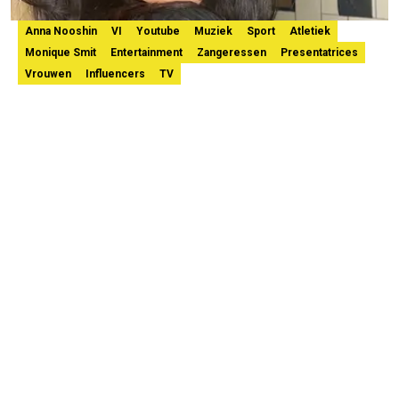
Anna Nooshin
VI
Youtube
Muziek
Sport
Atletiek
Monique Smit
Entertainment
Zangeressen
Presentatrices
Vrouwen
Influencers
TV