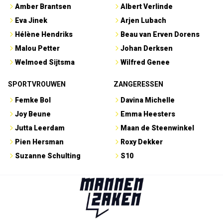
Amber Brantsen
Albert Verlinde
Eva Jinek
Arjen Lubach
Hélène Hendriks
Beau van Erven Dorens
Malou Petter
Johan Derksen
Welmoed Sijtsma
Wilfred Genee
SPORTVROUWEN
ZANGERESSEN
Femke Bol
Davina Michelle
Joy Beune
Emma Heesters
Jutta Leerdam
Maan de Steenwinkel
Pien Hersman
Roxy Dekker
Suzanne Schulting
S10