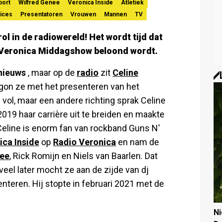
port
Wilfred Genee
Veronica Inside
Atletiek
rices
Presentatoren
Vrouwen
Mannen
TV
rol in de radiowereld! Het wordt tijd dat
e Veronica Middagshow beloond wordt.
nieuws
, maar op de
radio
zit
Celine
egon ze met het presenteren van het
 vol, maar een andere richting sprak Celine
2019 haar carrière uit te breiden en maakte
Celine is enorm fan van rockband Guns N'
ica Inside
op
Radio Veronica
en nam de
nee
, Rick Romijn en Niels van Baarlen. Dat
veel later mocht ze aan de zijde van dj
nteren. Hij stopte in februari 2021 met de
N