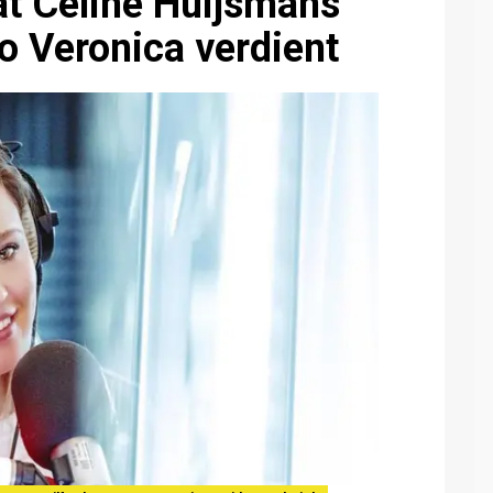
dat Celine Huijsmans
io Veronica verdient