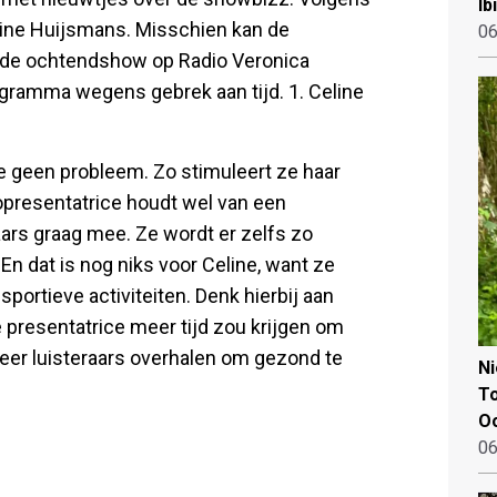
Ib
eline Huijsmans. Misschien kan de
06
ij de ochtendshow op Radio Veronica
gramma wegens gebrek aan tijd. 1. Celine
ine geen probleem. Zo stimuleert ze haar
diopresentatrice houdt wel van een
raars graag mee. Ze wordt er zelfs zo
 En dat is nog niks voor Celine, want ze
ortieve activiteiten. Denk hierbij aan
 presentatrice meer tijd zou krijgen om
meer luisteraars overhalen om gezond te
N
To
Oo
06