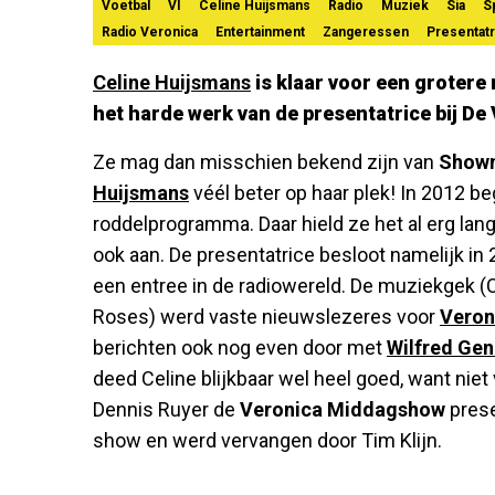
Voetbal
VI
Celine Huijsmans
Radio
Muziek
Sia
S
Radio Veronica
Entertainment
Zangeressen
Presentat
Celine Huijsmans
is klaar voor een grotere 
het harde werk van de presentatrice bij D
Ze mag dan misschien bekend zijn van
Show
Huijsmans
véél beter op haar plek! In 2012 b
roddelprogramma. Daar hield ze het al erg lang
ook aan. De presentatrice besloot namelijk in 
een entree in de radiowereld. De muziekgek (
Roses) werd vaste nieuwslezeres voor
Veron
berichten ook nog even door met
Wilfred Ge
deed Celine blijkbaar wel heel goed, want niet 
Dennis Ruyer de
Veronica Middagshow
prese
show en werd vervangen door Tim Klijn.