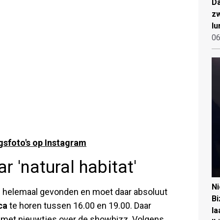
Da
zw
lu
06
gsfoto's op Instagram
r 'natural habitat'
N
els helemaal gevonden en moet daar absoluut
Bi
ca
te horen tussen 16.00 en 19.00. Daar
la
 met nieuwtjes over de showbizz. Volgens