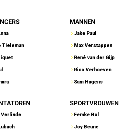
ENCERS
MANNEN
Anna
Jake Paul
e Tieleman
Max Verstappen
Piquet
René van der Gijp
ül
Rico Verhoeven
hara
Sam Hagens
NTATOREN
SPORTVROUWEN
 Verlinde
Femke Bol
Lubach
Joy Beune