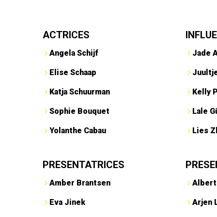
ACTRICES
INFLU
Angela Schijf
Jade 
Elise Schaap
Juultj
Katja Schuurman
Kelly 
Sophie Bouquet
Lale G
Yolanthe Cabau
Lies Z
PRESENTATRICES
PRESE
Amber Brantsen
Albert
Eva Jinek
Arjen 