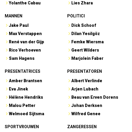
Yolanthe Cabau
Lies Zhara
MANNEN
POLITICI
Jake Paul
Dick Schoof
Max Verstappen
Dilan Yesilgöz
René van der Gijp
Femke Wiersma
Rico Verhoeven
Geert Wilders
Sam Hagens
Marjolein Faber
PRESENTATRICES
PRESENTATOREN
Amber Brantsen
Albert Verlinde
Eva Jinek
Arjen Lubach
Hélène Hendriks
Beau van Erven Dorens
Malou Petter
Johan Derksen
Welmoed Sijtsma
Wilfred Genee
SPORTVROUWEN
ZANGERESSEN