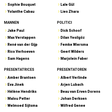
Sophie Bouquet
Lale Gül
Yolanthe Cabau
Lies Zhara
MANNEN
POLITICI
Jake Paul
Dick Schoof
Max Verstappen
Dilan Yesilgöz
René van der Gijp
Femke Wiersma
Rico Verhoeven
Geert Wilders
Sam Hagens
Marjolein Faber
PRESENTATRICES
PRESENTATOREN
Amber Brantsen
Albert Verlinde
Eva Jinek
Arjen Lubach
Hélène Hendriks
Beau van Erven Dorens
Malou Petter
Johan Derksen
Welmoed Sijtsma
Wilfred Genee