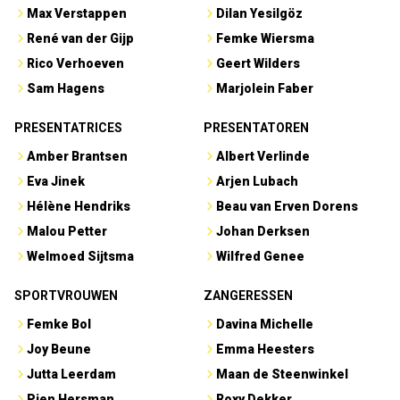
Max Verstappen
Dilan Yesilgöz
René van der Gijp
Femke Wiersma
Rico Verhoeven
Geert Wilders
Sam Hagens
Marjolein Faber
PRESENTATRICES
PRESENTATOREN
Amber Brantsen
Albert Verlinde
Eva Jinek
Arjen Lubach
Hélène Hendriks
Beau van Erven Dorens
Malou Petter
Johan Derksen
Welmoed Sijtsma
Wilfred Genee
SPORTVROUWEN
ZANGERESSEN
Femke Bol
Davina Michelle
Joy Beune
Emma Heesters
Jutta Leerdam
Maan de Steenwinkel
Pien Hersman
Roxy Dekker