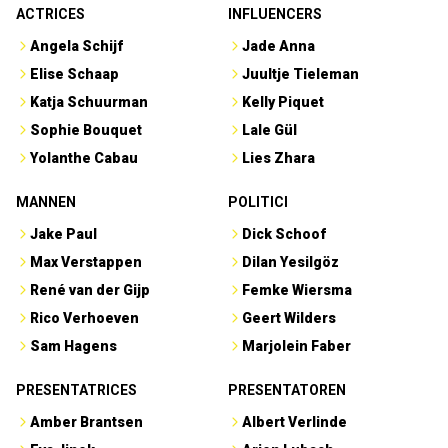
ACTRICES
INFLUENCERS
Angela Schijf
Jade Anna
Elise Schaap
Juultje Tieleman
Katja Schuurman
Kelly Piquet
Sophie Bouquet
Lale Gül
Yolanthe Cabau
Lies Zhara
MANNEN
POLITICI
Jake Paul
Dick Schoof
Max Verstappen
Dilan Yesilgöz
René van der Gijp
Femke Wiersma
Rico Verhoeven
Geert Wilders
Sam Hagens
Marjolein Faber
PRESENTATRICES
PRESENTATOREN
Amber Brantsen
Albert Verlinde