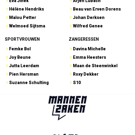
Eva Jinek
Arjen Lubach
Hélène Hendriks
Beau van Erven Dorens
Malou Petter
Johan Derksen
Welmoed Sijtsma
Wilfred Genee
SPORTVROUWEN
ZANGERESSEN
Femke Bol
Davina Michelle
Joy Beune
Emma Heesters
Jutta Leerdam
Maan de Steenwinkel
Pien Hersman
Roxy Dekker
Suzanne Schulting
S10