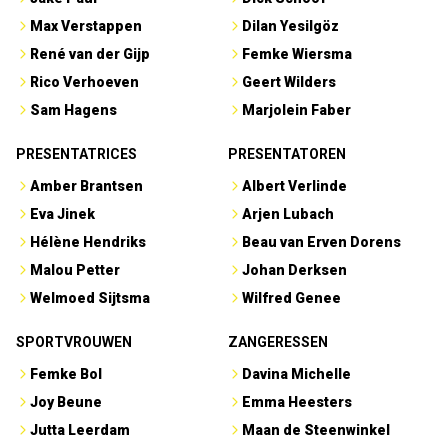
Max Verstappen
Dilan Yesilgöz
René van der Gijp
Femke Wiersma
Rico Verhoeven
Geert Wilders
Sam Hagens
Marjolein Faber
PRESENTATRICES
PRESENTATOREN
Amber Brantsen
Albert Verlinde
Eva Jinek
Arjen Lubach
Hélène Hendriks
Beau van Erven Dorens
Malou Petter
Johan Derksen
Welmoed Sijtsma
Wilfred Genee
SPORTVROUWEN
ZANGERESSEN
Femke Bol
Davina Michelle
Joy Beune
Emma Heesters
Jutta Leerdam
Maan de Steenwinkel