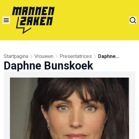
Startpagina
Vrouwen
Presentatrices
Daphne
Daphne Bunskoek
Bunskoek