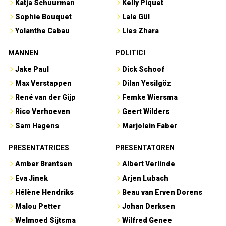
Katja Schuurman
Kelly Piquet
Sophie Bouquet
Lale Gül
Yolanthe Cabau
Lies Zhara
MANNEN
POLITICI
Jake Paul
Dick Schoof
Max Verstappen
Dilan Yesilgöz
René van der Gijp
Femke Wiersma
Rico Verhoeven
Geert Wilders
Sam Hagens
Marjolein Faber
PRESENTATRICES
PRESENTATOREN
Amber Brantsen
Albert Verlinde
Eva Jinek
Arjen Lubach
Hélène Hendriks
Beau van Erven Dorens
Malou Petter
Johan Derksen
Welmoed Sijtsma
Wilfred Genee