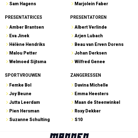
Sam Hagens
Marjolein Faber
PRESENTATRICES
PRESENTATOREN
Amber Brantsen
Albert Verlinde
Eva Jinek
Arjen Lubach
Hélène Hendriks
Beau van Erven Dorens
Malou Petter
Johan Derksen
Welmoed Sijtsma
Wilfred Genee
SPORTVROUWEN
ZANGERESSEN
Femke Bol
Davina Michelle
Joy Beune
Emma Heesters
Jutta Leerdam
Maan de Steenwinkel
Pien Hersman
Roxy Dekker
Suzanne Schulting
S10