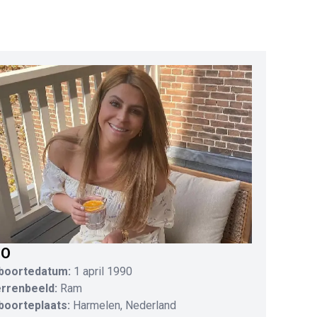
IO
boortedatum:
1 april 1990
errenbeeld:
Ram
boorteplaats:
Harmelen, Nederland