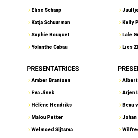
Elise Schaap
Juultj
Katja Schuurman
Kelly 
Sophie Bouquet
Lale G
Yolanthe Cabau
Lies Z
PRESENTATRICES
PRESE
Amber Brantsen
Albert
Eva Jinek
Arjen 
Hélène Hendriks
Beau v
Malou Petter
Johan
Welmoed Sijtsma
Wilfr