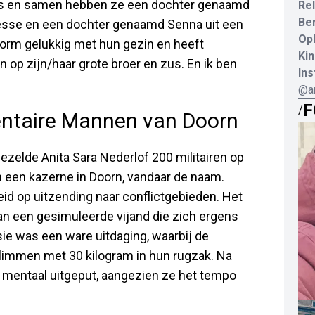
nnis en samen hebben ze een dochter genaamd
Rel
Be
esse en een dochter genaamd Senna uit een
Opl
enorm gelukkig met hun gezin en heeft
Kin
n op zijn/haar grote broer en zus. En ik ben
In
@an
F
/
entaire Mannen van Doorn
zelde Anita Sara Nederlof 200 militairen op
n een kazerne in Doorn, vandaar de naam.
eid op uitzending naar conflictgebieden. Het
n een gesimuleerde vijand die zich ergens
sie was een ware uitdaging, waarbij de
limmen met 30 kilogram in hun rugzak. Na
s mentaal uitgeput, aangezien ze het tempo