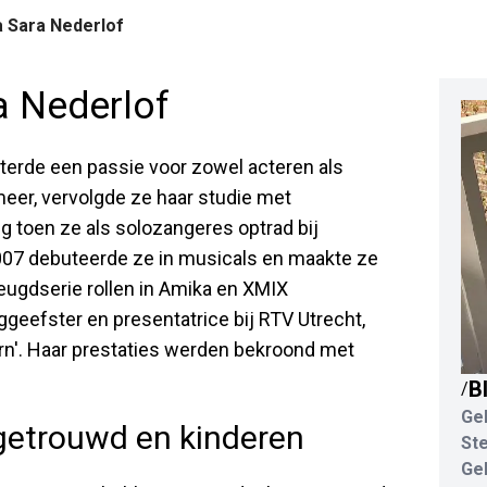
a Sara Nederlof
a Nederlof
sterde een passie voor zowel acteren als
rmeer, vervolgde ze haar studie met
ng toen ze als solozangeres optrad bij
2007 debuteerde ze in musicals en maakte ze
eugdserie rollen in Amika en XMIX
aggeefster en presentatrice bij RTV Utrecht,
n'. Haar prestaties werden bekroond met
B
/
Ge
 getrouwd en kinderen
St
Ge