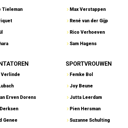
e Tieleman
Max Verstappen
Piquet
René van der Gijp
ül
Rico Verhoeven
hara
Sam Hagens
NTATOREN
SPORTVROUWEN
 Verlinde
Femke Bol
Lubach
Joy Beune
an Erven Dorens
Jutta Leerdam
 Derksen
Pien Hersman
ed Genee
Suzanne Schulting