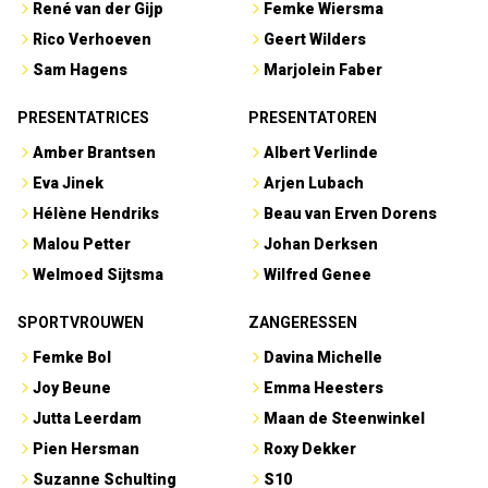
René van der Gijp
Femke Wiersma
Rico Verhoeven
Geert Wilders
Sam Hagens
Marjolein Faber
PRESENTATRICES
PRESENTATOREN
Amber Brantsen
Albert Verlinde
Eva Jinek
Arjen Lubach
Hélène Hendriks
Beau van Erven Dorens
Malou Petter
Johan Derksen
Welmoed Sijtsma
Wilfred Genee
SPORTVROUWEN
ZANGERESSEN
Femke Bol
Davina Michelle
Joy Beune
Emma Heesters
Jutta Leerdam
Maan de Steenwinkel
Pien Hersman
Roxy Dekker
Suzanne Schulting
S10