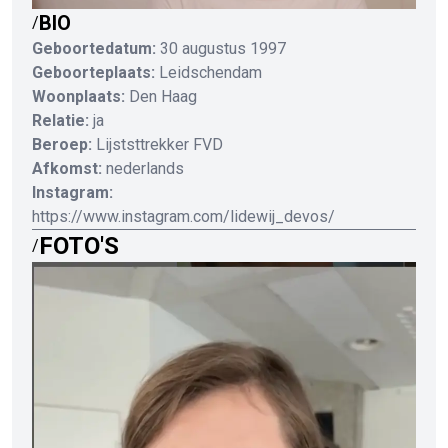
BIO
/
Geboortedatum:
30 augustus 1997
Geboorteplaats:
Leidschendam
Woonplaats:
Den Haag
Relatie:
ja
Beroep:
Lijststtrekker FVD
Afkomst:
nederlands
Instagram:
https://www.instagram.com/lidewij_devos/
FOTO'S
/