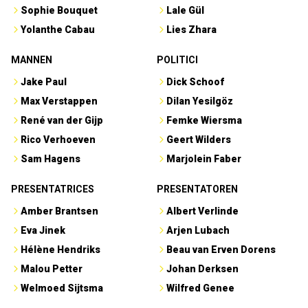
Sophie Bouquet
Lale Gül
Yolanthe Cabau
Lies Zhara
MANNEN
POLITICI
Jake Paul
Dick Schoof
Max Verstappen
Dilan Yesilgöz
René van der Gijp
Femke Wiersma
Rico Verhoeven
Geert Wilders
Sam Hagens
Marjolein Faber
PRESENTATRICES
PRESENTATOREN
Amber Brantsen
Albert Verlinde
Eva Jinek
Arjen Lubach
Hélène Hendriks
Beau van Erven Dorens
Malou Petter
Johan Derksen
Welmoed Sijtsma
Wilfred Genee