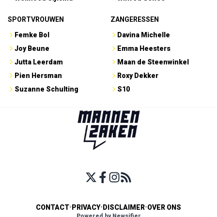
SPORTVROUWEN
ZANGERESSEN
Femke Bol
Davina Michelle
Joy Beune
Emma Heesters
Jutta Leerdam
Maan de Steenwinkel
Pien Hersman
Roxy Dekker
Suzanne Schulting
S10
CONTACT
•
PRIVACY
•
DISCLAIMER
•
OVER ONS
Powered by Newsifier