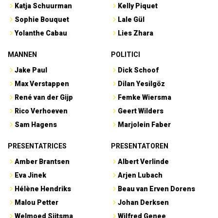
Katja Schuurman
Kelly Piquet
Sophie Bouquet
Lale Gül
Yolanthe Cabau
Lies Zhara
MANNEN
POLITICI
Jake Paul
Dick Schoof
Max Verstappen
Dilan Yesilgöz
René van der Gijp
Femke Wiersma
Rico Verhoeven
Geert Wilders
Sam Hagens
Marjolein Faber
PRESENTATRICES
PRESENTATOREN
Amber Brantsen
Albert Verlinde
Eva Jinek
Arjen Lubach
Hélène Hendriks
Beau van Erven Dorens
Malou Petter
Johan Derksen
Welmoed Sijtsma
Wilfred Genee