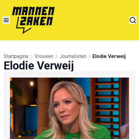
Startpagina
Vrouwen
Journalisten
Elodie Verweij
Elodie Verweij