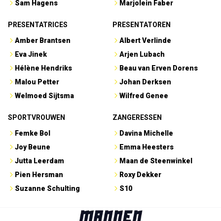
Sam Hagens
Marjolein Faber
PRESENTATRICES
PRESENTATOREN
Amber Brantsen
Albert Verlinde
Eva Jinek
Arjen Lubach
Hélène Hendriks
Beau van Erven Dorens
Malou Petter
Johan Derksen
Welmoed Sijtsma
Wilfred Genee
SPORTVROUWEN
ZANGERESSEN
Femke Bol
Davina Michelle
Joy Beune
Emma Heesters
Jutta Leerdam
Maan de Steenwinkel
Pien Hersman
Roxy Dekker
Suzanne Schulting
S10