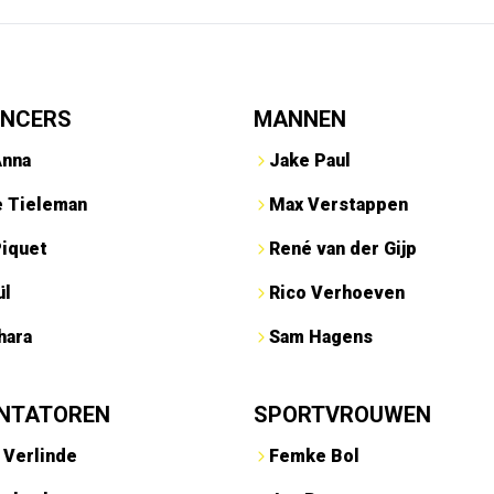
ENCERS
MANNEN
Anna
Jake Paul
e Tieleman
Max Verstappen
Piquet
René van der Gijp
ül
Rico Verhoeven
hara
Sam Hagens
NTATOREN
SPORTVROUWEN
 Verlinde
Femke Bol