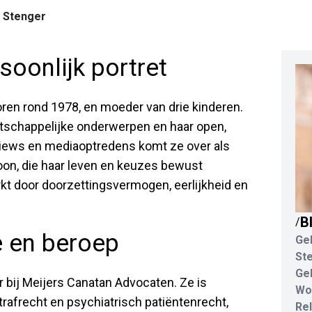
e Stenger
soonlijk portret
ren rond 1978, en moeder van drie kinderen.
tschappelijke onderwerpen en haar open,
views en mediaoptredens komt ze over als
on, die haar leven en keuzes bewust
kt door doorzettingsvermogen, eerlijkheid en
B
/
e en beroep
Ge
St
Ge
r bij Meijers Canatan Advocaten. Ze is
Wo
rafrecht en psychiatrisch patiëntenrecht,
Rel