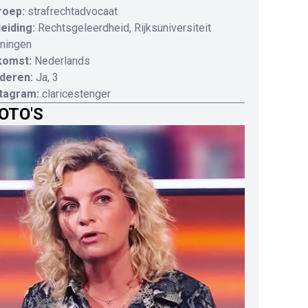
roep:
strafrechtadvocaat
eiding:
Rechtsgeleerdheid, Rijksuniversiteit
ningen
komst:
Nederlands
deren:
Ja, 3
stagram:
claricestenger
OTO'S