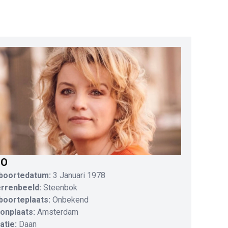
IO
boortedatum:
3 Januari 1978
errenbeeld:
Steenbok
boorteplaats:
Onbekend
onplaats:
Amsterdam
atie:
Daan