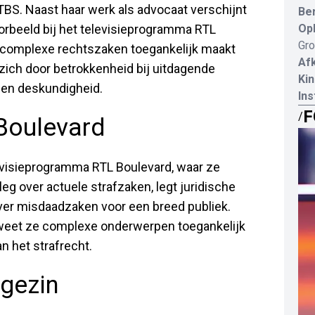
S. Naast haar werk als advocaat verschijnt
Be
oorbeeld bij het televisieprogramma RTL
Opl
Gro
n complexe rechtszaken toegankelijk maakt
Af
 zich door betrokkenheid bij uitdagende
Kin
 en deskundigheid.
In
F
/
 Boulevard
elevisieprogramma RTL Boulevard, waar ze
leg over actuele strafzaken, legt juridische
 over misdaadzaken voor een breed publiek.
g weet ze complexe onderwerpen toegankelijk
n het strafrecht.
 gezin