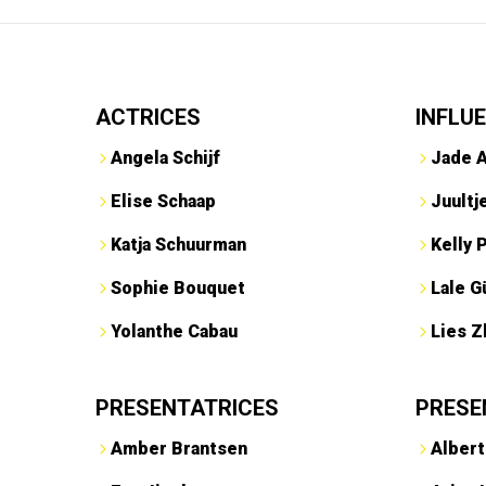
ACTRICES
INFLU
Angela Schijf
Jade 
Elise Schaap
Juultj
Katja Schuurman
Kelly 
Sophie Bouquet
Lale G
Yolanthe Cabau
Lies Z
PRESENTATRICES
PRESE
Amber Brantsen
Albert