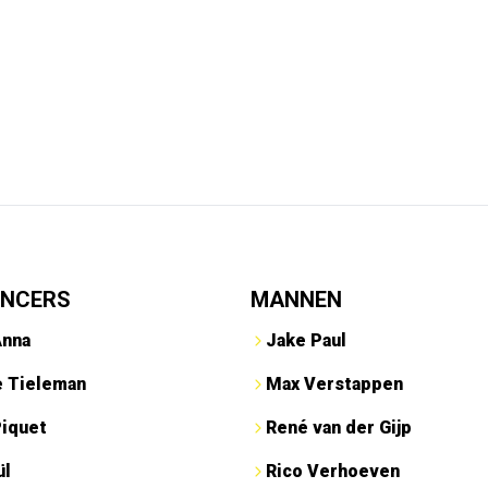
ENCERS
MANNEN
Anna
Jake Paul
e Tieleman
Max Verstappen
Piquet
René van der Gijp
ül
Rico Verhoeven