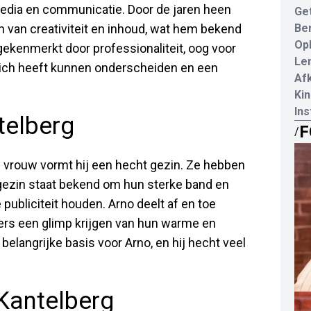
media en communicatie. Door de jaren heen
Ge
n van creativiteit en inhoud, wat hem bekend
Be
Opl
gekenmerkt door professionaliteit, oog voor
Le
 zich heeft kunnen onderscheiden en een
Af
Kin
In
telberg
F
/
 vrouw vormt hij een hecht gezin. Ze hebben
 gezin staat bekend om hun sterke band en
 publiciteit houden. Arno deelt af en toe
ers een glimp krijgen van hun warme en
belangrijke basis voor Arno, en hij hecht veel
Kantelberg