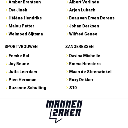
Amber Brantsen
Albert Verlinde
Eva Jinek
Arjen Lubach
Hélène Hendriks
Beau van Erven Dorens
Malou Petter
Johan Derksen
Welmoed Sijtsma
Wilfred Genee
SPORTVROUWEN
ZANGERESSEN
Femke Bol
Davina Michelle
Joy Beune
Emma Heesters
Jutta Leerdam
Maan de Steenwinkel
Pien Hersman
Roxy Dekker
Suzanne Schulting
S10