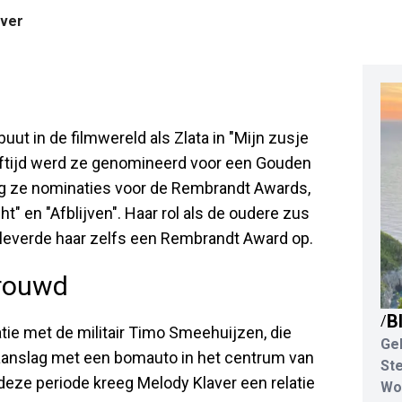
aver
ut in de filmwereld als Zlata in "Mijn zusje
eeftijd werd ze genomineerd voor een Gouden
tving ze nominaties voor de Rembrandt Awards,
t" en "Afblijven". Haar rol als de oudere zus
 leverde haar zelfs een Rembrandt Award op.
trouwd
B
/
tie met de militair Timo Smeehuijzen, die
Ge
aanslag met een bomauto in het centrum van
St
deze periode kreeg Melody Klaver een relatie
Wo