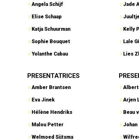
Angela Schijf
Jade 
Elise Schaap
Juultj
Katja Schuurman
Kelly 
Sophie Bouquet
Lale G
Yolanthe Cabau
Lies Z
PRESENTATRICES
PRESE
Amber Brantsen
Albert
Eva Jinek
Arjen 
Hélène Hendriks
Beau v
Malou Petter
Johan
Welmoed Sijtsma
Wilfr