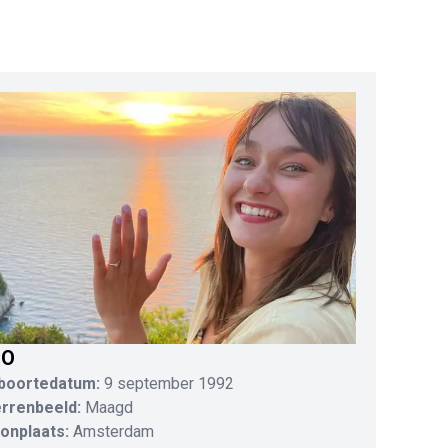
IO
boortedatum:
9 september 1992
errenbeeld:
Maagd
onplaats:
Amsterdam