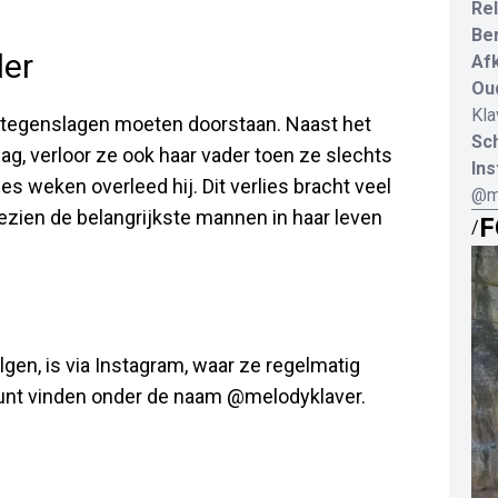
Rel
Be
der
Af
Ou
Kla
e tegenslagen moeten doorstaan. Naast het
Sch
lag, verloor ze ook haar vader toen ze slechts
In
es weken overleed hij. Dit verlies bracht veel
@m
ezien de belangrijkste mannen in haar leven
F
/
gen, is via Instagram, waar ze regelmatig
count vinden onder de naam @melodyklaver.