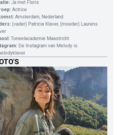
atie:
Ja met Floris
roep:
Actrice
komst:
Amsterdam, Nederland
ders:
(vader) Patricia Klaver, (moeder) Laurens
ver
ool:
Toneelacademie Maastricht
stagram:
De Instagram van Melody is
elodyklaver
OTO'S