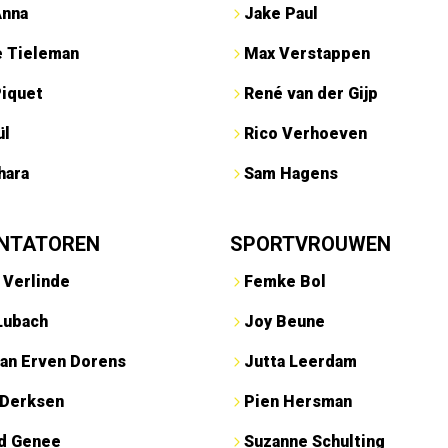
Anna
Jake Paul
e Tieleman
Max Verstappen
Piquet
René van der Gijp
ül
Rico Verhoeven
hara
Sam Hagens
NTATOREN
SPORTVROUWEN
 Verlinde
Femke Bol
Lubach
Joy Beune
an Erven Dorens
Jutta Leerdam
 Derksen
Pien Hersman
ed Genee
Suzanne Schulting