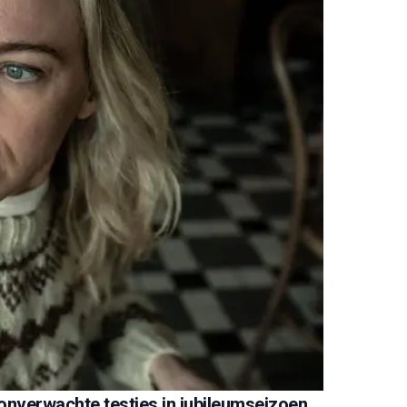
onverwachte testjes in jubileumseizoen