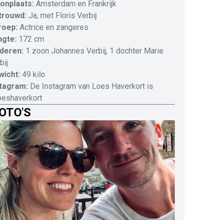
onplaats:
Amsterdam en Frankrijk
trouwd:
Ja, met Floris Verbij
roep:
Actrice en zangeres
ngte:
172 cm
deren:
1 zoon Johannes Verbij, 1 dochter Marie
bij
wicht:
49 kilo
stagram:
De Instagram van Loes Haverkort is
eshaverkort
OTO'S