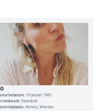
IO
boortedatum:
19 januari 1981
errenbeeld:
Steenbok
boorteplaats:
Almelo, Wierden