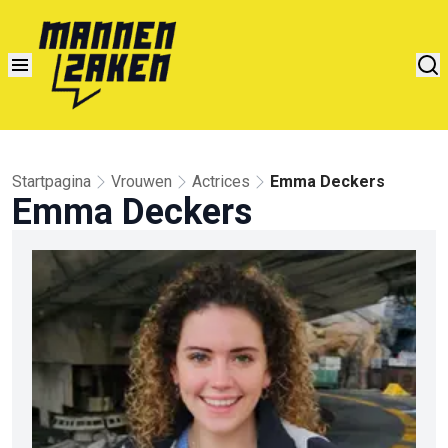
Startpagina
Vrouwen
Actrices
Emma Deckers
Emma Deckers