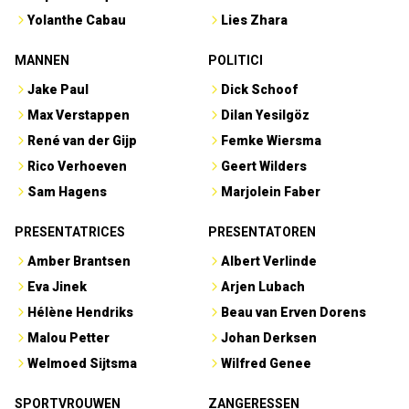
Yolanthe Cabau
Lies Zhara
MANNEN
POLITICI
Jake Paul
Dick Schoof
Max Verstappen
Dilan Yesilgöz
René van der Gijp
Femke Wiersma
Rico Verhoeven
Geert Wilders
Sam Hagens
Marjolein Faber
PRESENTATRICES
PRESENTATOREN
Amber Brantsen
Albert Verlinde
Eva Jinek
Arjen Lubach
Hélène Hendriks
Beau van Erven Dorens
Malou Petter
Johan Derksen
Welmoed Sijtsma
Wilfred Genee
SPORTVROUWEN
ZANGERESSEN