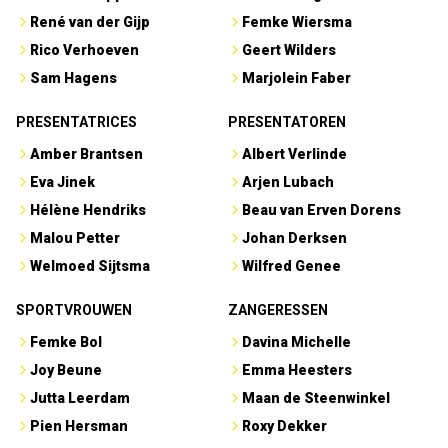
René van der Gijp
Femke Wiersma
Rico Verhoeven
Geert Wilders
Sam Hagens
Marjolein Faber
PRESENTATRICES
PRESENTATOREN
Amber Brantsen
Albert Verlinde
Eva Jinek
Arjen Lubach
Hélène Hendriks
Beau van Erven Dorens
Malou Petter
Johan Derksen
Welmoed Sijtsma
Wilfred Genee
SPORTVROUWEN
ZANGERESSEN
Femke Bol
Davina Michelle
Joy Beune
Emma Heesters
Jutta Leerdam
Maan de Steenwinkel
Pien Hersman
Roxy Dekker