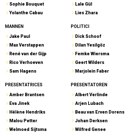
Sophie Bouquet
Lale Gül
Yolanthe Cabau
Lies Zhara
MANNEN
POLITICI
Jake Paul
Dick Schoof
Max Verstappen
Dilan Yesilgöz
René van der Gijp
Femke Wiersma
Rico Verhoeven
Geert Wilders
Sam Hagens
Marjolein Faber
PRESENTATRICES
PRESENTATOREN
Amber Brantsen
Albert Verlinde
Eva Jinek
Arjen Lubach
Hélène Hendriks
Beau van Erven Dorens
Malou Petter
Johan Derksen
Welmoed Sijtsma
Wilfred Genee