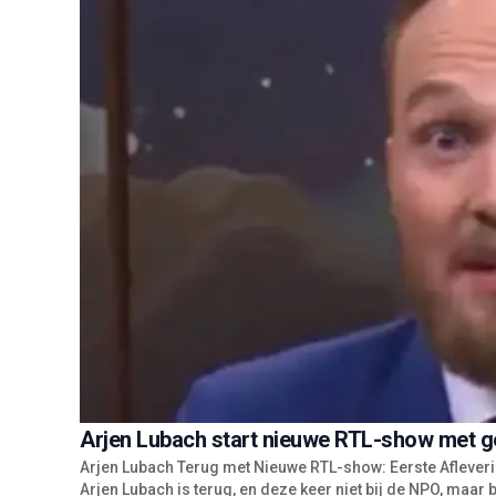
Arjen Lubach start nieuwe RTL-show met ge
Arjen Lubach Terug met Nieuwe RTL-show: Eerste Aflever
Arjen Lubach is terug, en deze keer niet bij de NPO, maar bij