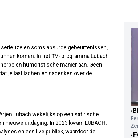
et serieuze en soms absurde gebeurtenissen,
ft kunnen komen. In het TV- programma Lubach
 scherpe en humoristische manier aan. Geen
t je laat lachen en nadenken over de
B
/
rjen Lubach wekelijks op een satirische
Eer
 een nieuwe uitdaging. In 2023 kwam LUBACH,
Ze
alyses en een live publiek, waardoor de
F
/