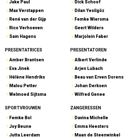
Jake Paul
Dick Schoof
Max Verstappen
Dilan Yesilgöz
René van der Gijp
Femke Wiersma
Rico Verhoeven
Geert Wilders
Sam Hagens
Marjolein Faber
PRESENTATRICES
PRESENTATOREN
Amber Brantsen
Albert Verlinde
Eva Jinek
Arjen Lubach
Hélène Hendriks
Beau van Erven Dorens
Malou Petter
Johan Derksen
Welmoed Sijtsma
Wilfred Genee
SPORTVROUWEN
ZANGERESSEN
Femke Bol
Davina Michelle
Joy Beune
Emma Heesters
Jutta Leerdam
Maan de Steenwinkel