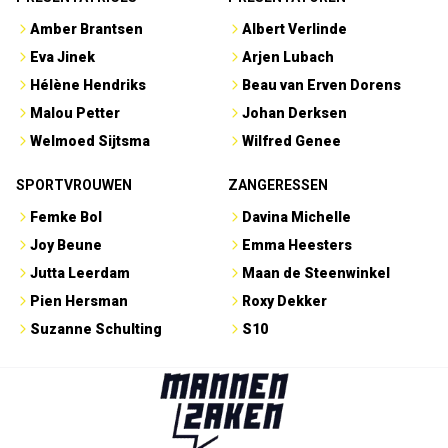
Amber Brantsen
Albert Verlinde
Eva Jinek
Arjen Lubach
Hélène Hendriks
Beau van Erven Dorens
Malou Petter
Johan Derksen
Welmoed Sijtsma
Wilfred Genee
SPORTVROUWEN
ZANGERESSEN
Femke Bol
Davina Michelle
Joy Beune
Emma Heesters
Jutta Leerdam
Maan de Steenwinkel
Pien Hersman
Roxy Dekker
Suzanne Schulting
S10