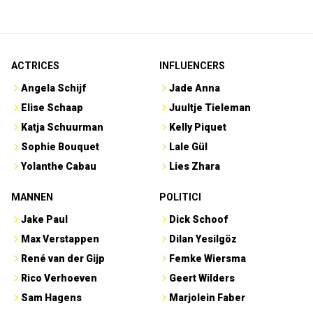
ACTRICES
INFLUENCERS
Angela Schijf
Jade Anna
Elise Schaap
Juultje Tieleman
Katja Schuurman
Kelly Piquet
Sophie Bouquet
Lale Gül
Yolanthe Cabau
Lies Zhara
MANNEN
POLITICI
Jake Paul
Dick Schoof
Max Verstappen
Dilan Yesilgöz
René van der Gijp
Femke Wiersma
Rico Verhoeven
Geert Wilders
Sam Hagens
Marjolein Faber