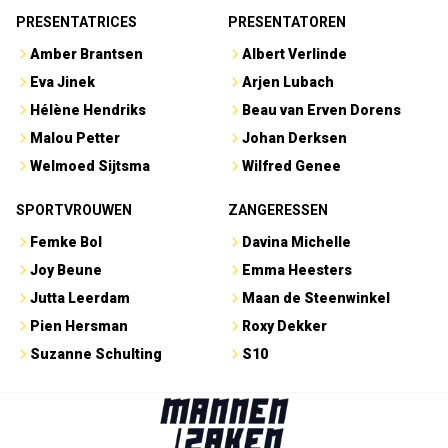
PRESENTATRICES
PRESENTATOREN
Amber Brantsen
Albert Verlinde
Eva Jinek
Arjen Lubach
Hélène Hendriks
Beau van Erven Dorens
Malou Petter
Johan Derksen
Welmoed Sijtsma
Wilfred Genee
SPORTVROUWEN
ZANGERESSEN
Femke Bol
Davina Michelle
Joy Beune
Emma Heesters
Jutta Leerdam
Maan de Steenwinkel
Pien Hersman
Roxy Dekker
Suzanne Schulting
S10