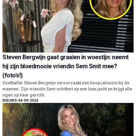
Steven Bergwijn gaat graaien in woestijn: neemt
hij zijn bloedmooie vriendin Sem Smit mee?
(foto's!)
Voetballer Steven Bergwijn veroorzaakt een hoop jaloezie bij de
mannen. Zijn vriendin Sem schittert op een luxe jacht en krijgt alle
ogen op haar gericht.
NIEUWS
•
04-09-2024