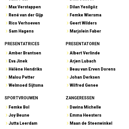
Max Verstappen
Dilan Yesilgöz
René van der Gijp
Femke Wiersma
Rico Verhoeven
Geert Wilders
Sam Hagens
Marjolein Faber
PRESENTATRICES
PRESENTATOREN
Amber Brantsen
Albert Verlinde
Eva Jinek
Arjen Lubach
Hélène Hendriks
Beau van Erven Dorens
Malou Petter
Johan Derksen
Welmoed Sijtsma
Wilfred Genee
SPORTVROUWEN
ZANGERESSEN
Femke Bol
Davina Michelle
Joy Beune
Emma Heesters
Jutta Leerdam
Maan de Steenwinkel