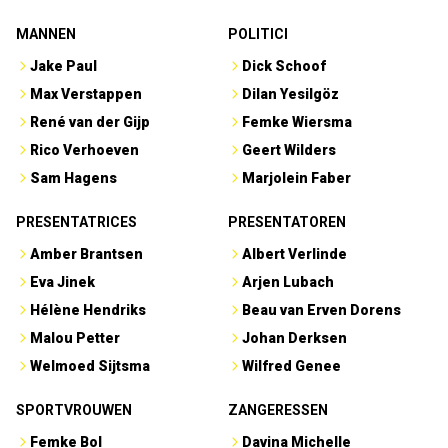
MANNEN
POLITICI
Jake Paul
Dick Schoof
Max Verstappen
Dilan Yesilgöz
René van der Gijp
Femke Wiersma
Rico Verhoeven
Geert Wilders
Sam Hagens
Marjolein Faber
PRESENTATRICES
PRESENTATOREN
Amber Brantsen
Albert Verlinde
Eva Jinek
Arjen Lubach
Hélène Hendriks
Beau van Erven Dorens
Malou Petter
Johan Derksen
Welmoed Sijtsma
Wilfred Genee
SPORTVROUWEN
ZANGERESSEN
Femke Bol
Davina Michelle