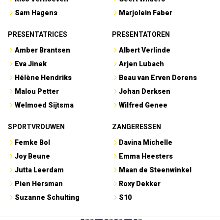
Sam Hagens
Marjolein Faber
PRESENTATRICES
PRESENTATOREN
Amber Brantsen
Albert Verlinde
Eva Jinek
Arjen Lubach
Hélène Hendriks
Beau van Erven Dorens
Malou Petter
Johan Derksen
Welmoed Sijtsma
Wilfred Genee
SPORTVROUWEN
ZANGERESSEN
Femke Bol
Davina Michelle
Joy Beune
Emma Heesters
Jutta Leerdam
Maan de Steenwinkel
Pien Hersman
Roxy Dekker
Suzanne Schulting
S10