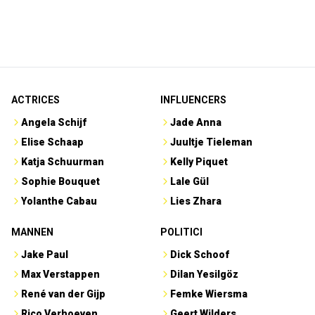
ACTRICES
INFLUENCERS
Angela Schijf
Jade Anna
Elise Schaap
Juultje Tieleman
Katja Schuurman
Kelly Piquet
Sophie Bouquet
Lale Gül
Yolanthe Cabau
Lies Zhara
MANNEN
POLITICI
Jake Paul
Dick Schoof
Max Verstappen
Dilan Yesilgöz
René van der Gijp
Femke Wiersma
Rico Verhoeven
Geert Wilders